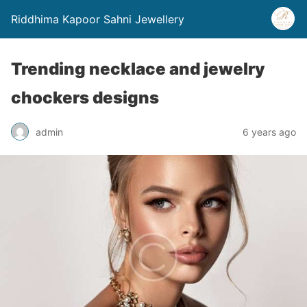
Riddhima Kapoor Sahni Jewellery
Trending necklace and jewelry
chockers designs
admin
6 years ago